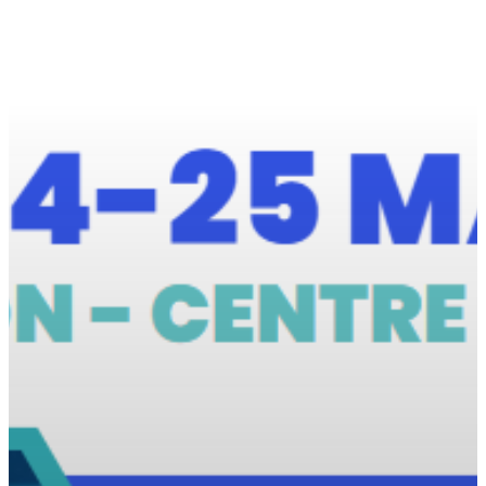
Expertises
Réalisations
#We are
Carrières
Contact
ici 1