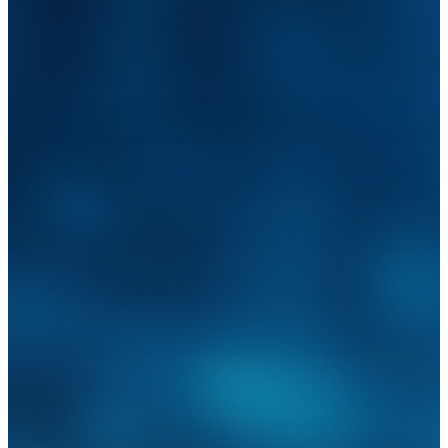
Expertises
Réalisations
#We are
Carrières
Contact
ici 1