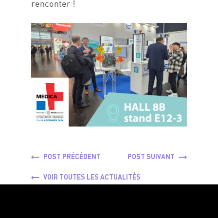
renconter !
Réalisations
#We are
Carrières
Contact
ici 1
POST PRÉCÉDENT
POST SUIVANT
VOIR TOUTES LES ACTUALITÉS