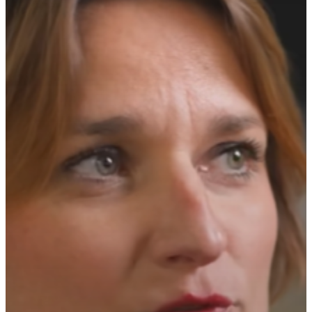
Réalisations
#We are
Carrières
Contact
ici 1