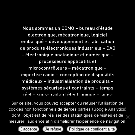
Nous sommes un CDMO – bureau d’étude
électronique, mécatronique, logiciel
embarqué – développement et fabrication
de produits électroniques industriels – CAO
– électronique analogique et numérique –
processeurs applicatifs et
microcontrôleurs – mécatronique –
expertise radio – conception de dispositifs
médicaux – industrialisation de produits –
systèmes sécurisés et contraints – temps
réel – sous-traitant électronique – sous-
traitance d’intégration.
Sur ce site, vous pouvez accepter ou refuser l’utilisation de
Localisé à Angers – Saint-Barthélemy
cookies non fonctionnels de tierces parties (Google Analytics)
d’Anjou – Maine-et-Loire – Région Pays de
dont l'objet est de réaliser des statistiques de visites et de
la Loire – Grand Ouest – France
mesurer l'audience afin d'améliorer l'expérience de navigation.
J'accepte
Je refuse
Politique de confidentialité