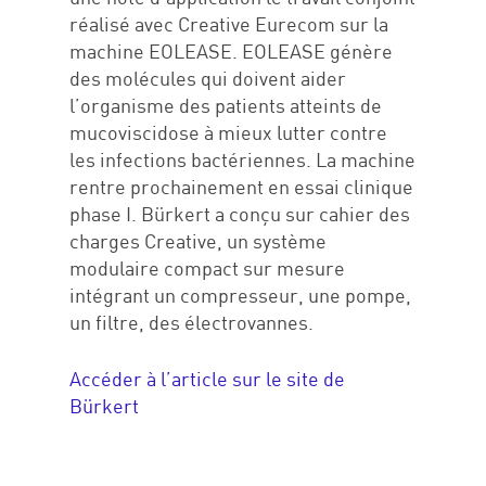
Accueil
réalisé avec Creative Eurecom sur la
Expertises
machine EOLEASE. EOLEASE génère
des molécules qui doivent aider
Réalisations
l’organisme des patients atteints de
mucoviscidose à mieux lutter contre
#We are
les infections bactériennes. La machine
rentre prochainement en essai clinique
Carrières
phase I. Bürkert a conçu sur cahier des
Contact
charges Creative, un système
modulaire compact sur mesure
intégrant un compresseur, une pompe,
un filtre, des électrovannes.
Accéder à l’article sur le site de
ici 1
Bürkert