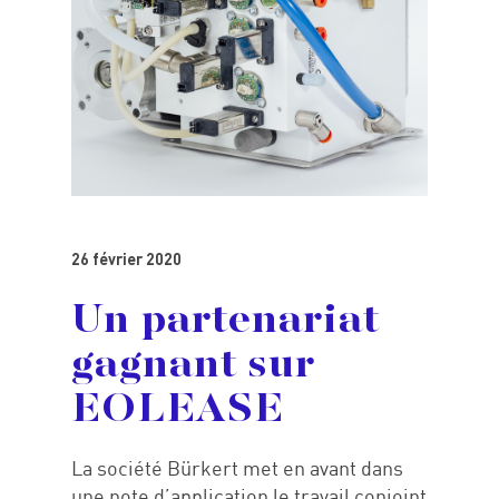
26 février 2020
Un partenariat
gagnant sur
EOLEASE
La société Bürkert met en avant dans
une note d’application le travail conjoint