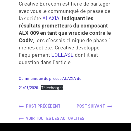
Creative Eurecom est fière de partager
avec vous le communiqué de presse de
Réalisations
la société
ALAXIA
,
indiquant les
#We are
résultats prometteurs du composant
ALX-009 en tant que virucide contre le
Carrières
, lors d’essais clinique de phase 1
Codiv
menés cet été. Creative développe
Contact
l’équipement
EOLEASE
dont il est
question dans l’article.
Communiqué de presse ALAXIA du
21/09/2020
Télécharger
ici 1
POST PRÉCÉDENT
POST SUIVANT
VOIR TOUTES LES ACTUALITÉS