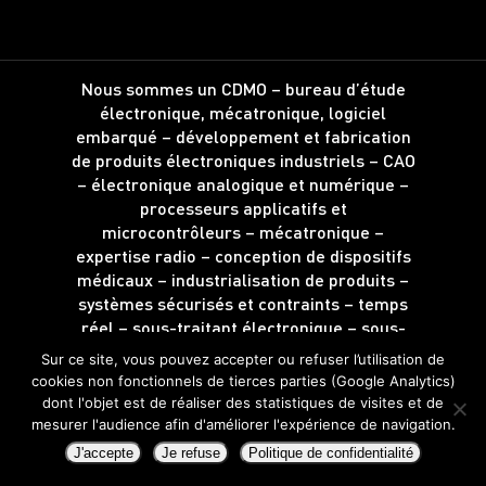
Nous sommes un CDMO – bureau d’étude
électronique, mécatronique, logiciel
embarqué – développement et fabrication
de produits électroniques industriels – CAO
– électronique analogique et numérique –
processeurs applicatifs et
microcontrôleurs – mécatronique –
expertise radio – conception de dispositifs
médicaux – industrialisation de produits –
systèmes sécurisés et contraints – temps
réel – sous-traitant électronique – sous-
traitance d’intégration.
Sur ce site, vous pouvez accepter ou refuser l’utilisation de
Localisé à Angers – Saint-Barthélemy
cookies non fonctionnels de tierces parties (Google Analytics)
d’Anjou – Maine-et-Loire – Région Pays de
dont l'objet est de réaliser des statistiques de visites et de
la Loire – Grand Ouest – France
mesurer l'audience afin d'améliorer l'expérience de navigation.
J'accepte
Je refuse
Politique de confidentialité