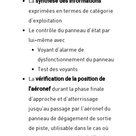
La
synthèse des informations
#We are
exprimées en termes de catégorie
d’exploitation
Carrières
Le contrôle du panneau d’état par
Contact
lui-même avec
Voyant d’alarme de
dysfonctionnement du panneau
Test des voyants
ici 1
La
vérification de la position de
durant la phase finale
l’aéronef
d’approche et d’atterrissage
jusqu’au passage par l’aéronef du
panneau de dégagement de sortie
de piste, utilisable dans le cas où