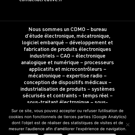
Nous sommes un CDMO – bureau
d’étude électronique, mécatronique,
logiciel embarqué – développement et
fabrication de produits électroniques
industriels – CAO – électronique
analogique et numérique – processeurs
applicatifs et microcontrôleurs –
mécatronique – expertise radio –
conception de dispositifs médicaux –
industrialisation de produits – systèmes
sécurisés et contraints – temps réel –
sous-traitant électronique – sous-
traitance d’intégration.
Sur ce site, vous pouvez accepter ou refuser l’utilisation de
Localisé à Angers – Saint-Barthélemy
cookies non fonctionnels de tierces parties (Google Analytics)
d’Anjou – Maine-et-Loire – Région Pays
dont l'objet est de réaliser des statistiques de visites et de
de la Loire – Grand Ouest – France
mesurer l'audience afin d'améliorer l'expérience de navigation.